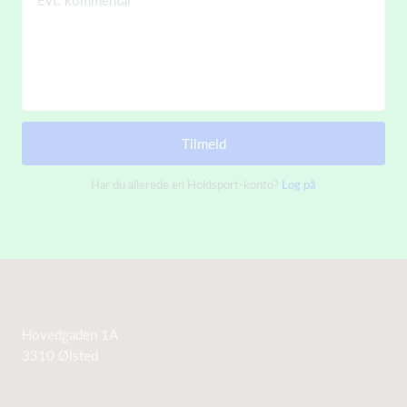
Evt. kommentar
Tilmeld
Har du allerede en Holdsport-konto?
Log på
Hovedgaden 1A
3310 Ølsted