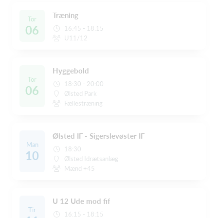
Træning
Tor
06
16:45 - 18:15
U11/12
Hyggebold
Tor
18:30 - 20:00
06
Ølsted Park
Fællestræning
Ølsted IF - Sigerslevøster IF
Man
18:30
10
Ølsted Idrætsanlæg
Mænd +45
U 12 Ude mod fif
Tir
16:15 - 18:15