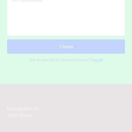
Evt. kommentar
Tilmeld
Har du allerede en Holdsport-konto?
Log på
Hovedgaden 1A
3310 Ølsted